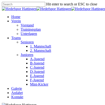
Skip
Hit enter to search or ESC to close
to
Close
main
Search
content
Menu
Home
Verein
Vorstand
Trainingsplan
Unterlagen
Teams
Senioren
1. Mannschaft
2. Mannschaft
Junioren
A-Jugend
B-Jugend
C-Jugend
D-Jugend
E-Jugend
F-Jugend
Mini-Kicker
Galerie
Anfahrt
Kontakt