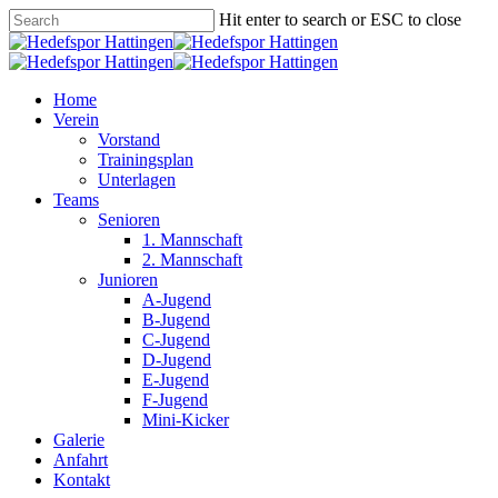
Skip
Hit enter to search or ESC to close
to
Close
main
Search
content
Menu
Home
Verein
Vorstand
Trainingsplan
Unterlagen
Teams
Senioren
1. Mannschaft
2. Mannschaft
Junioren
A-Jugend
B-Jugend
C-Jugend
D-Jugend
E-Jugend
F-Jugend
Mini-Kicker
Galerie
Anfahrt
Kontakt